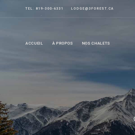
TEL: 819-300-6331
LODGE@3FOREST.CA
ACCUEIL
À PROPOS
NOS CHALETS