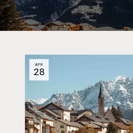
APR
28