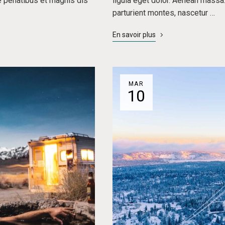
e penatibus et magnis dis
ligula eget dolor. Aenean massa
parturient montes, nascetur …
En savoir plus
MAR
10