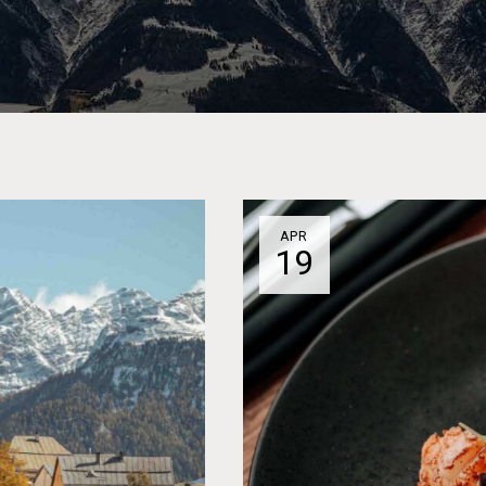
APR
19