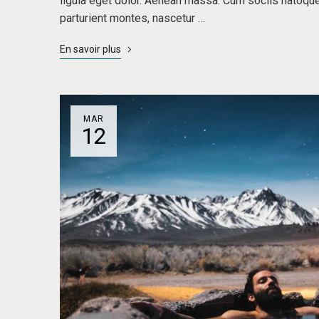
ligula eget dolor. Aenean massa. Cum sociis natoqu
parturient montes, nascetur …
En savoir plus
MAR
12