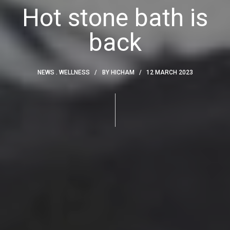
Hot stone bath is
back
NEWS
WELLNESS
BY
HICHAM
12 MARCH 2023