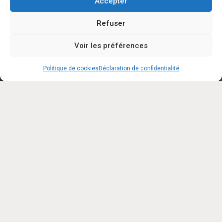
Accepter
Refuser
Voir les préférences
SCROLL DOWN
Politique de cookies
Déclaration de confidentialité
Lorem ipsum dolor sit amet, consectetuer
adipiscing elit. Aenean commodo ligula eget
dolor. Aenean massa. Cum sociis natoque
penatibus et magnis dis parturient montes,
nascetur ridiculus mus. Donec quam felis,
ultricies nec, pellentesque eu, pretium quis,
sem. Nulla consequat massa quis enim.
Aenean vulputate eleifend tellus. Aenean leo