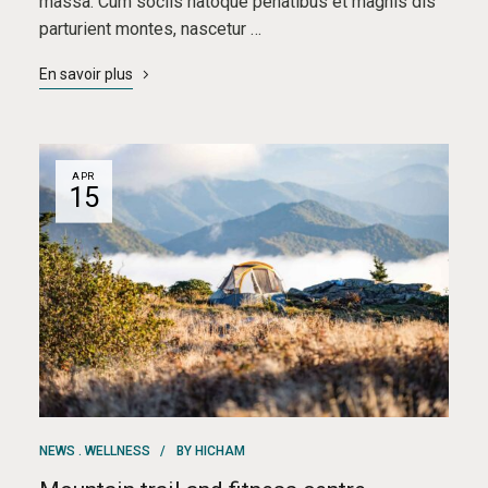
massa. Cum sociis natoque penatibus et magnis dis
parturient montes, nascetur …
En savoir plus
APR
15
NEWS
WELLNESS
BY
HICHAM