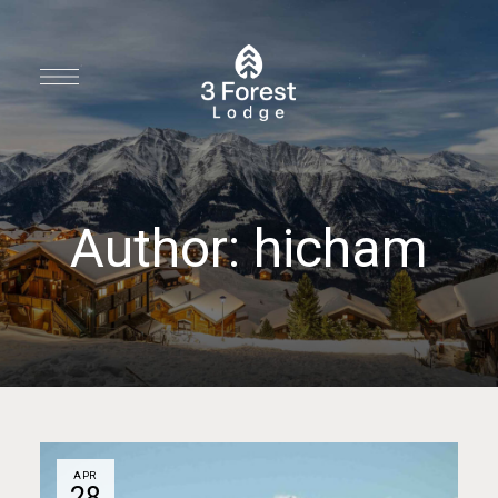
Author: hicham
APR
28