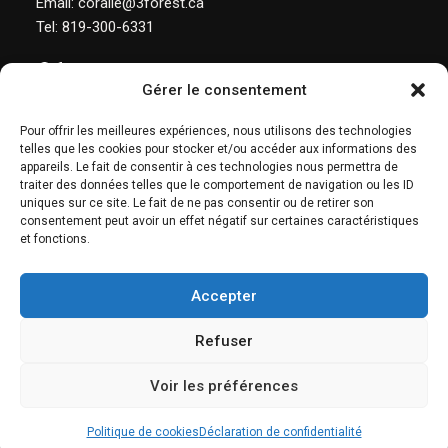
Email: coralie@3forest.ca
Tel:
819-300-6331
Adresse :
8473 Chem. de la Rivière N,
Rivière-Rouge, QC J0T 1T0
Gérer le consentement
Pour offrir les meilleures expériences, nous utilisons des technologies
telles que les cookies pour stocker et/ou accéder aux informations des
appareils. Le fait de consentir à ces technologies nous permettra de
traiter des données telles que le comportement de navigation ou les ID
uniques sur ce site. Le fait de ne pas consentir ou de retirer son
consentement peut avoir un effet négatif sur certaines caractéristiques
et fonctions.
Accepter
POLITIQUE DE CONFIDENTIALITÉ
TERMES ET CONDITIONS
Refuser
© Copyright 3Forest. Tous droits réservés, créé par
Viweb
Voir les préférences
Politique de cookies
Déclaration de confidentialité